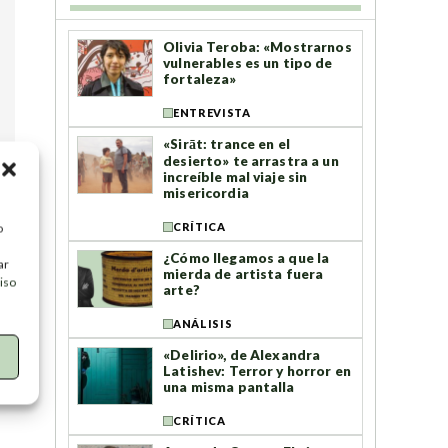
Olivia Teroba: «Mostrarnos
vulnerables es un tipo de
fortaleza»
ENTREVISTA
«Sirāt: trance en el
desierto» te arrastra a un
increíble mal viaje sin
misericordia
CRÍTICA
o
¿Cómo llegamos a que la
ar
mierda de artista fuera
iso
arte?
ANÁLISIS
«Delirio», de Alexandra
Latishev: Terror y horror en
una misma pantalla
CRÍTICA