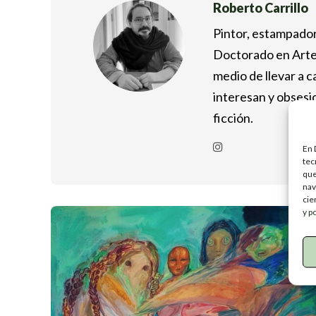
Roberto Carrillo
Pintor, estampador
Doctorado en Artes
medio de llevar a c
interesan y obsesio
ficción.
En 
tec
que
nav
cie
y p