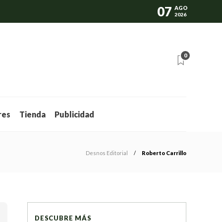
07
AGO
2026
0
res
Tienda
Publicidad
Desnos Editorial
Roberto Carrillo
DESCUBRE MÁS