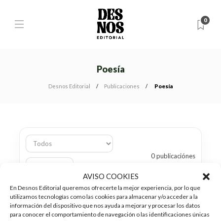
0
Poesía
Desnos Editorial
Publicaciones
Poesía
0 publicaciónes
Quitar filtros
AVISO COOKIES
En Desnos Editorial queremos ofrecerte la mejor experiencia, por lo que
utilizamos tecnologías como las cookies para almacenar y/o acceder a la
No hay resultados con ese filtro.
información del dispositivo que nos ayuda a mejorar y procesar los datos
para conocer el comportamiento de navegación o las identificaciones únicas