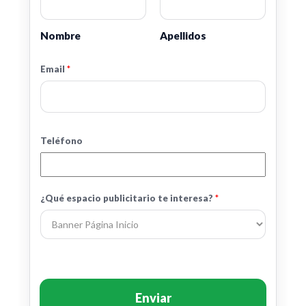
Nombre
Apellidos
Email
*
e
Teléfono
s
p
a
c
¿Qué espacio publicitario te interesa?
*
i
o
*
*
Enviar