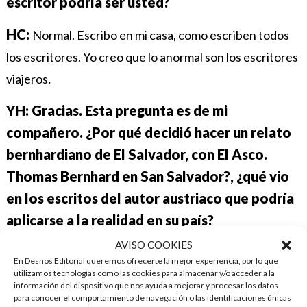
escritor podría ser usted?
HC:
Normal. Escribo en mi casa, como escriben todos
los escritores. Yo creo que lo anormal son los escritores
viajeros
.
YH: Gracias. Esta pregunta es de mi
compañero. ¿Por qué decidió hacer un relato
bernhardiano de El Salvador, con El Asco.
Thomas Bernhard en San Salvador?, ¿qué vio
en los escritos del autor austriaco que podría
aplicarse a la realidad en su país?
AVISO COOKIES
HC:
Bernhard lo que tiene es acidez, amargura.
La
En Desnos Editorial queremos ofrecerte la mejor experiencia, por lo que
prosa de Bernhard es como una culebra cascabel.
utilizamos tecnologías como las cookies para almacenar y/o acceder a la
información del dispositivo que nos ayuda a mejorar y procesar los datos
Zumba, y está construida en función de la fuga. Y la
para conocer el comportamiento de navegación o las identificaciones únicas