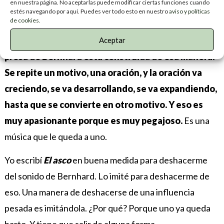
en nuestra página. No aceptarlas puede modificar ciertas funciones cuando
fuga, a su vez, está construida en función de los
estés navegando por aquí. Puedes ver todo esto en nuestro
aviso y políticas
de cookies.
motivos musicales: uno desarrolla un motivo
musical, el motivo va creciendo y creciendo. La
Aceptar
prosa de Bernhard está construida de esa manera.
Se repite un motivo, una oración, y la oración va
creciendo, se va desarrollando, se va expandiendo,
hasta que se convierte en otro motivo. Y eso es
muy apasionante porque es muy pegajoso.
Es una
música que le queda a uno.
Yo escribí
El asco
en buena medida para deshacerme
del sonido de Bernhard. Lo imité para deshacerme de
eso. Una manera de deshacerse de una influencia
pesada es imitándola. ¿Por qué? Porque uno ya queda